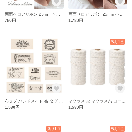
両面ベロアリボン 25mm ヘアアレンジ 結婚式 ウェディング パーティー お呼ばれ ギフトラッピング プレゼント包装 上品 リボン (モカブラウン, 1m)
両面ベロアリボン 25mm ヘアアレンジ 結婚式 ウェディング パーティー お呼ばれ ギフトラッピング プレゼント包装 アソート リボン (5色セット, 1m)
780円
1,780円
残り1点
布タグ ハンドメイド 布 タグ コットン 北欧 アソート セット ミックス 文字 英字 手芸 オリジナル 10種 合計100枚
マクラメ 糸 マクラメ糸 ロープ ヤーン コード 紐 編み物 コットン 綿 3mm（オフホワイト 3巻 セット）
1,580円
1,580円
残り1点
残り1点