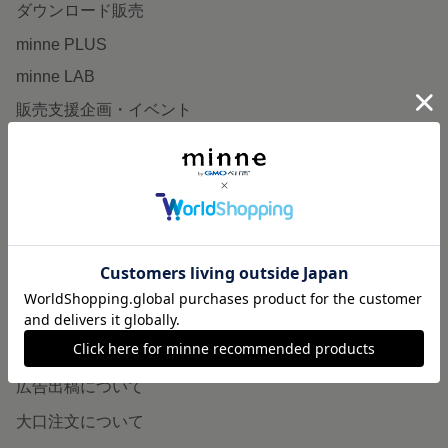
ダウンロード販売
minne PLUS
minne LAB
販売支援企画・イベント
読みもの
minneとものづくりと
minne学習帖
ニュース
minneの本
企業の方へ
広告出稿について
大口注文について