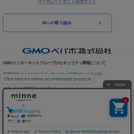
コーポレートサイト
採用サイト
AIへの取り組み
GMOインターネットグループのセキュリティ事業について
世界初総合ネットセキュリティサービス「GMOセキュリティ24」
パスワード漏洩診断
Webサイトリスク診断
セキュリティ相談AIチャットボット
実在証明・盗聴対策
サイバー攻撃対策（GMOサイバーセキュリティ byイエラエ）
サイバー攻撃対策（GMO Flatt Security）
なりすまし対策
セキュリティ事業の軌跡