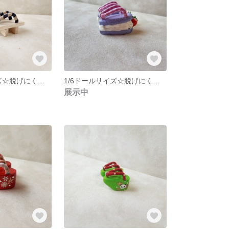
1/6ドールサイズ☆脱げにくい白木の下駄(角型黒格子)☆人形呉服店てふてふ堂
1/6ドールサイズ☆脱げにくいSweet草履(パステルラベンダー)☆人形呉服店てふてふ堂
展示中