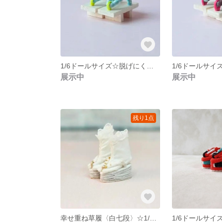
1/6ドールサイズ☆脱げにくい白木の下駄(角型水色チェック)☆人形呉服店てふてふ堂
展示中
展示中
残り1点
幸せ重ね草履〈白七段〉☆1/6ドールサイズ☆人形呉服店てふてふ堂