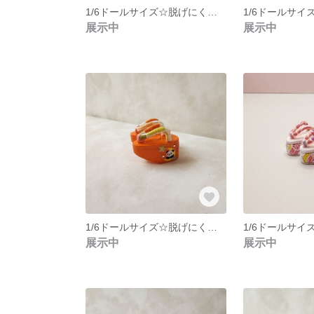
1/6ドールサイズ☆脱げにくい鈴高ぽっくり(白×蝶&星)☆人形呉服店てふてふ堂☆
展示中
展示中
1/6ドールサイズ☆脱げにくい鈴ぽっくり(オレンジ🐼熊猫海&花)☆人形呉服店てふてふ堂
展示中
展示中