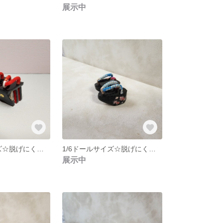
展示中
1/6ドールサイズ☆脱げにくい高下駄(黒🦋)☆人形呉服店てふてふ堂
1/6ドールサイズ☆脱げにくいぽっくり(黒+金魚&バブル🫧)☆人形呉服店てふてふ堂
展示中