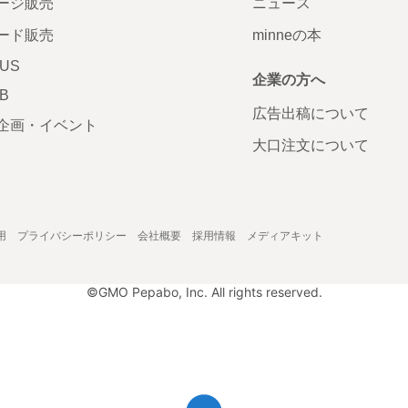
ージ販売
ニュース
ード販売
minneの本
LUS
企業の方へ
AB
広告出稿について
企画・イベント
大口注文について
用
プライバシーポリシー
会社概要
採用情報
メディアキット
©GMO Pepabo, Inc. All rights reserved.