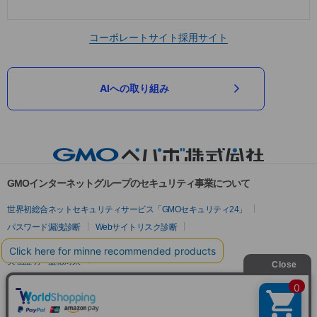
コーポレートサイト
採用サイト
AIへの取り組み
GMOインターネットグループのセキュリティ事業について
世界初総合ネットセキュリティサービス「GMOセキュリティ24」
パスワード漏洩診断
Webサイトリスク診断
セキュリティ相談AIチャットボット
実在証明・盗聴対策
サイバー攻撃対策（GMOサイバーセキュリティ byイエラエ）
サイバー攻撃対策（GMO Flatt Security）
なりすまし対策
セキュリティ事業の軌跡