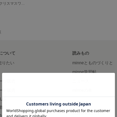
シェリーメイ クリスマスワンピ
覧
について
読みもの
で売りたい
minneとものづくりと
minne学習帖
ージ販売
ニュース
ード販売
minneの本
LUS
企業の方へ
AB
広告出稿について
企画・イベント