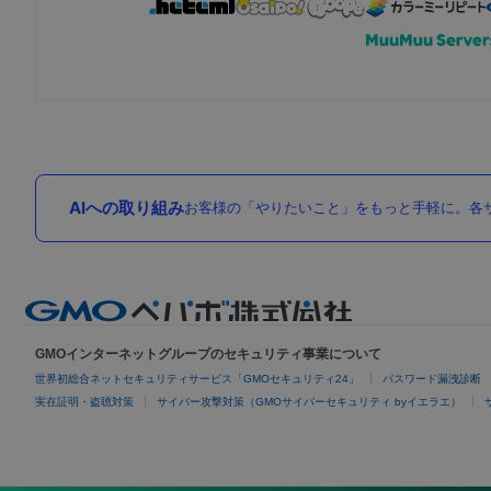
AIへの取り組み
お客様の「やりたいこと」をもっと手軽に。各サ
GMOインターネットグループのセキュリティ事業について
世界初総合ネットセキュリティサービス「GMOセキュリティ24」
パスワード漏洩診断
実在証明・盗聴対策
サイバー攻撃対策（GMOサイバーセキュリティ byイエラエ）