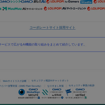
コーポレートサイト
採用サイト
ービスで広がるAI機能の取り組みをまとめて紹介しています。
セキュリティ相談AIチャットボット
Webサイトリスク診断
セキュリティ事業の軌跡
サイバー攻撃対策（GMO Flatt Security）
なりすまし対策