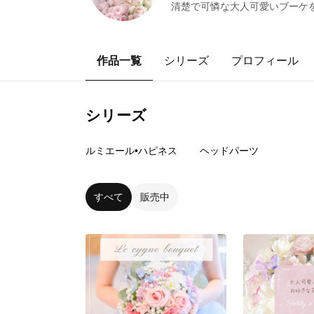
清楚で可憐な大人可愛いブーケ
作品一覧
シリーズ
プロフィール
シリーズ
2
点
4
点
ルミエール•ハピネス
ヘッドパーツ
すべて
販売中