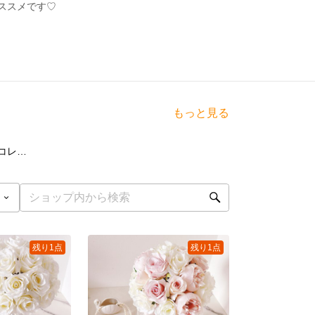
ススメです♡
もっと見る
点
フラワーガーデン•コレクション
残り1点
残り1点