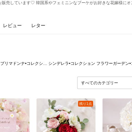
を販売しています♡ 韓国系やフェミニンなブーケがお好きな花嫁様にオ
レビュー
レター
7
点
4
点
2
プリマドンナ•コレクション
シンデレラ•コレクション
残り1点