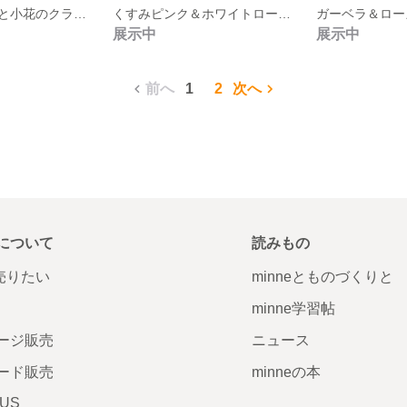
ホワイトローズと小花のクラッチブーケ/ラウンドブーケ ホワイトブーケ ウエディングブーケ＆ブートニア（造花）アーティフィシャルフラワー/ヘッドパーツ
くすみピンク＆ホワイトローズとカスミソウのクラッチブーケ ウエディングブーケ＆ブートニア（造花）アーティフィシャルフラワー ピンクブーケ
展示中
展示中
前へ
1
2
次へ
について
読みもの
で売りたい
minneとものづくりと
minne学習帖
ージ販売
ニュース
ード販売
minneの本
LUS