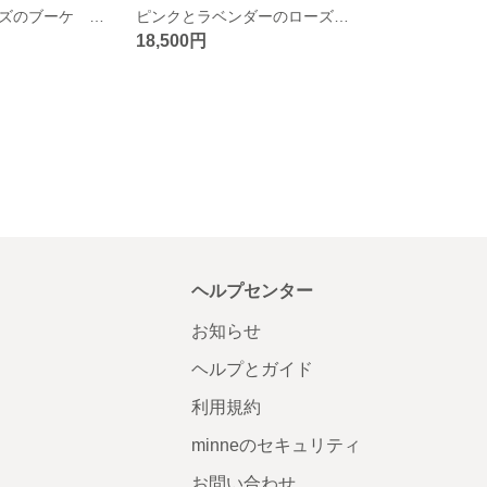
ガーベラ＆ローズのブーケ ブルー ホワイト ウエディングブーケ＆ブートニア（造花）アーティフィシャルフラワー シンデレラブーケ
ピンクとラベンダーのローズと小花のブーケ/春のウエディングブーケ（造花）/ブートニア付き
18,500円
ヘルプセンター
お知らせ
ヘルプとガイド
利用規約
minneのセキュリティ
お問い合わせ