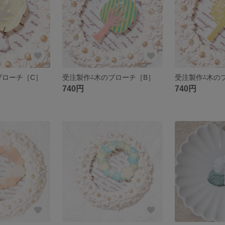
ブローチ［C］
受注製作⁂木のブローチ［B］
受注製作⁂木の
740円
740円