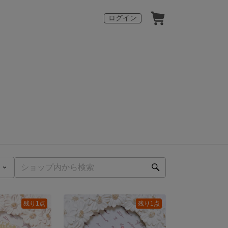
ログイン
残り1点
残り1点