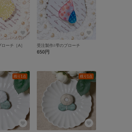
ブローチ［A］
受注製作⁂雫のブローチ
650円
残り1点
残り1点