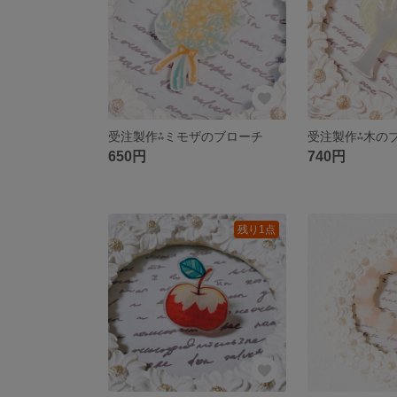
受注製作⁂ミモザのブローチ
受注製作⁂木の
650円
740円
残り1点