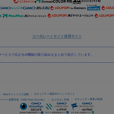
コーポレートサイト
採用サイト
ービスで広がるAI機能の取り組みをまとめて紹介しています。
セキュリティ相談AIチャットボット
Webサイトリスク診断
セキュリティ事業の軌跡
サイバー攻撃対策（GMO Flatt Security）
なりすまし対策