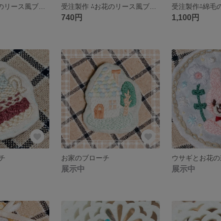
受注製作 ⁂お花のリース風ブローチ［ベージュ＆ピンク］
受注製作 ⁂お花のリース風ブローチ［グリーン＆イエロー］
740円
1,100円
チ
お家のブローチ
ウサギとお花の
展示中
展示中