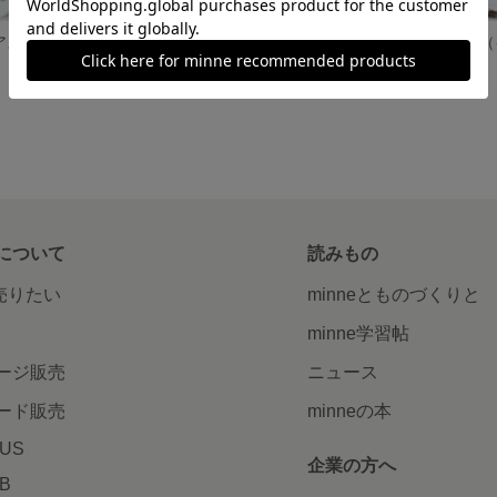
アス
お花&食器のイヤリング
展示中
520円
について
読みもの
で売りたい
minneとものづくりと
minne学習帖
ージ販売
ニュース
ード販売
minneの本
LUS
企業の方へ
AB