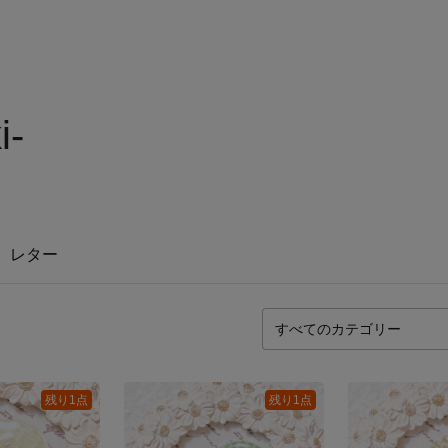
i-
レター
残り1点
残り1点