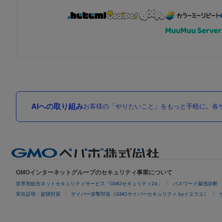
AIへの取り組み
お客様の「やりたいこと」をもっと手軽に。各サ
GMOインターネットグループのセキュリティ事業について
世界初総合ネットセキュリティサービス「GMOセキュリティ24」
パスワード漏洩診断
実在証明・盗聴対策
サイバー攻撃対策（GMOサイバーセキュリティ byイエラエ）