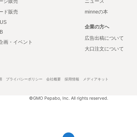
ージ販売
ニュース
ード販売
minneの本
LUS
企業の方へ
AB
広告出稿について
企画・イベント
大口注文について
用
プライバシーポリシー
会社概要
採用情報
メディアキット
©GMO Pepabo, Inc. All rights reserved.