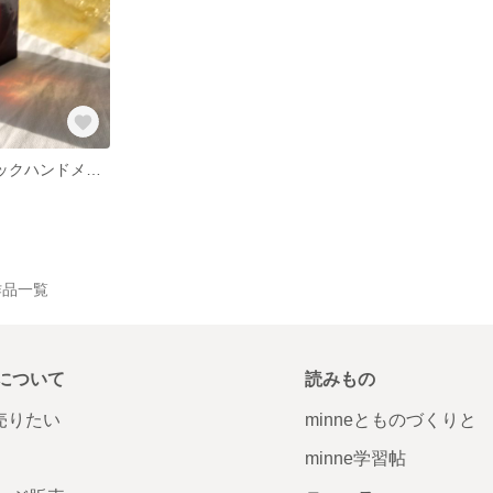
Tears オーガニックハンドメイドソープ No.18
の作品一覧
について
読みもの
で売りたい
minneとものづくりと
minne学習帖