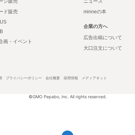
ージ販売
ニュース
ード販売
minneの本
LUS
企業の方へ
AB
広告出稿について
企画・イベント
大口注文について
用
プライバシーポリシー
会社概要
採用情報
メディアキット
©GMO Pepabo, Inc. All rights reserved.