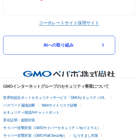
コーポレートサイト
採用サイト
AIへの取り組み
GMOインターネットグループのセキュリティ事業について
世界初総合ネットセキュリティサービス「GMOセキュリティ24」
パスワード漏洩診断
Webサイトリスク診断
セキュリティ相談AIチャットボット
実在証明・盗聴対策
サイバー攻撃対策（GMOサイバーセキュリティ byイエラエ）
サイバー攻撃対策（GMO Flatt Security）
なりすまし対策