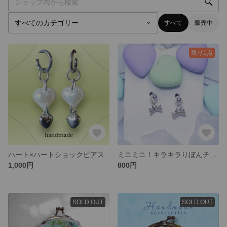
すべて
販売中
残り1点
ハート×ハートショックピアス
ミニミニ！キラキラりぼんチャームのピアス
1,000円
800円
SOLD OUT
SOLD OUT