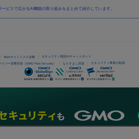
ービスで広がるAI機能の取り組みをまとめて紹介しています。
セキュリティ相談AIチャットボット
Webサイトリスク診断
セキュリティ事業の軌跡
サイバー攻撃対策（GMO Flatt Security）
なりすまし対策