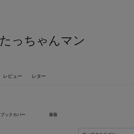
たっちゃんマン
レビュー
レター
3
点
2
点
ブックカバー
薔薇