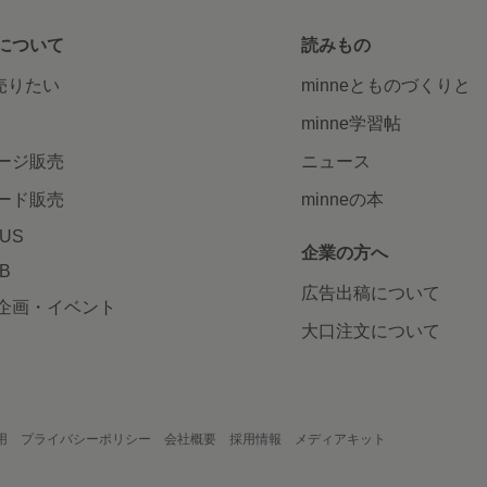
について
読みもの
で売りたい
minneとものづくりと
minne学習帖
ージ販売
ニュース
ード販売
minneの本
LUS
企業の方へ
AB
広告出稿について
企画・イベント
大口注文について
用
プライバシーポリシー
会社概要
採用情報
メディアキット