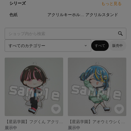
シリーズ
もっと見る
3
点
16
点
8
点
色紙
アクリルキーホルダー
アクリルスタンド
すべて
販売中
【星凪学園】フグくん アクリルキーホルダー
【星凪学園】アオウミウシくん アクリルキーホルダー
展示中
展示中