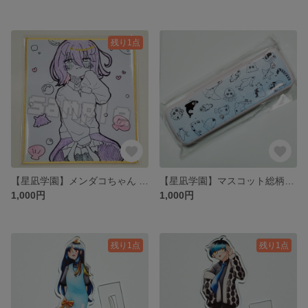
残り1点
【星凪学園】メンダコちゃん 色紙(小)
【星凪学園】マスコット総柄ペンケース
1,000円
1,000円
残り1点
残り1点