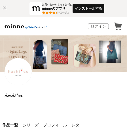
お買いものがもっとお得に
minneのアプリ
インストールする
3
万件以上
ログイン
hashi*co
作品一覧
シリーズ
プロフィール
レター