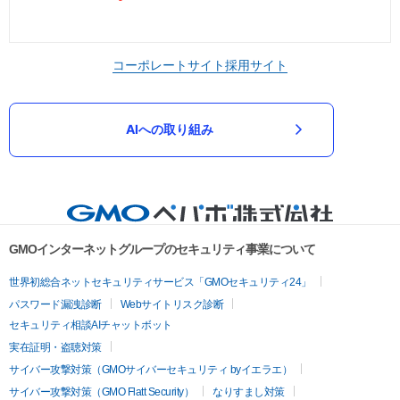
コーポレートサイト
採用サイト
AIへの取り組み
GMOインターネットグループのセキュリティ事業について
世界初総合ネットセキュリティサービス「GMOセキュリティ24」
パスワード漏洩診断
Webサイトリスク診断
セキュリティ相談AIチャットボット
実在証明・盗聴対策
サイバー攻撃対策（GMOサイバーセキュリティ byイエラエ）
サイバー攻撃対策（GMO Flatt Security）
なりすまし対策