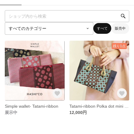
すべて
販売中
残り1点
Simple wallet- Tatami-ribbon
Tatami-ribbon Polka dot mini tote bag
展示中
12,000円