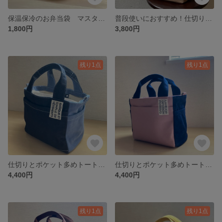
保温保冷のお弁当袋 マスタード
普段使いにおすすめ！仕切り付きトートバッグ キナリ✖️キャメル
1,800円
3,800円
残り1点
残り1点
仕切りとポケット多めトートバッグ デニム✖️帆布ブルー
仕切りとポケット多めトートバッグ デニムブルー✖️スモーキーコーラル
4,400円
4,400円
残り1点
残り1点