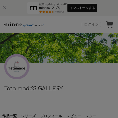
お買いものがもっとお得に
minneのアプリ
インストールする
3
万件以上
ログイン
Tata made'S GALLERY
作品一覧
シリーズ
プロフィール
レビュー
レター