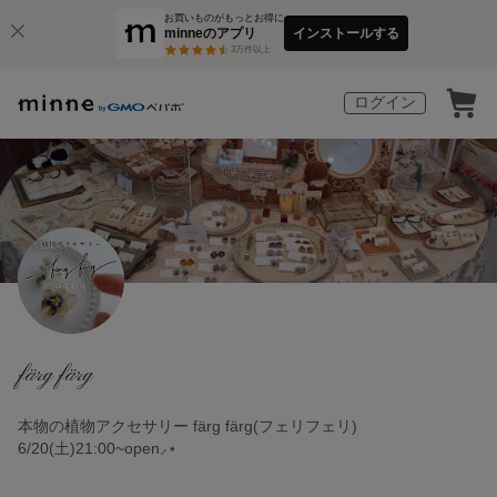
お買いものがもっとお得に
minneのアプリ
インストールする
3
万件以上
ログイン
färg färg
本物の植物アクセサリー färg färg(フェリフェリ)
6/20(土)21:00~open⸝⋆