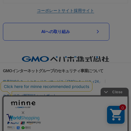
コーポレートサイト
採用サイト
AIへの取り組み
GMOインターネットグループのセキュリティ事業について
世界初総合ネットセキュリティサービス「GMOセキュリティ24」
パスワード漏洩診断
Webサイトリスク診断
セキュリティ相談AIチャットボット
実在証明・盗聴対策
サイバー攻撃対策（GMOサイバーセキュリティ byイエラエ）
サイバー攻撃対策（GMO Flatt Security）
なりすまし対策
セキュリティ事業の軌跡