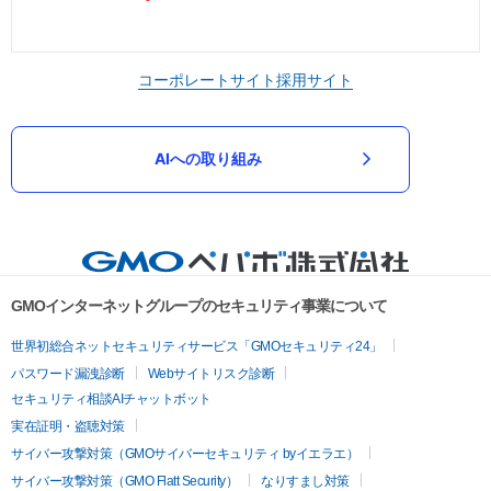
コーポレートサイト
採用サイト
AIへの取り組み
GMOインターネットグループのセキュリティ事業について
世界初総合ネットセキュリティサービス「GMOセキュリティ24」
パスワード漏洩診断
Webサイトリスク診断
セキュリティ相談AIチャットボット
実在証明・盗聴対策
サイバー攻撃対策（GMOサイバーセキュリティ byイエラエ）
サイバー攻撃対策（GMO Flatt Security）
なりすまし対策