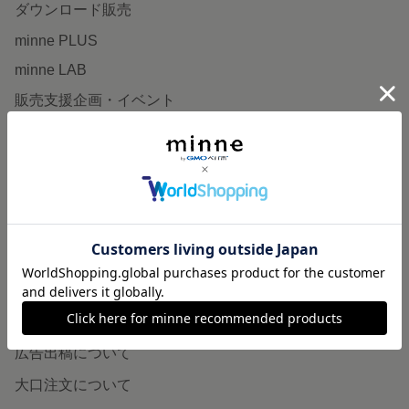
ダウンロード販売
minne PLUS
minne LAB
販売支援企画・イベント
読みもの
minneとものづくりと
minne学習帖
ニュース
minneの本
企業の方へ
広告出稿について
大口注文について