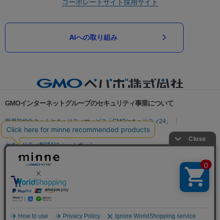
コーポレートサイト
採用サイト
AIへの取り組み
GMOインターネットグループのセキュリティ事業について
世界初総合ネットセキュリティサービス「GMOセキュリティ24」
パスワード漏洩診断
Webサイトリスク診断
セキュリティ相談AIチャットボット
実在証明・盗聴対策
サイバー攻撃対策（GMOサイバーセキュリティ byイエラエ）
サイバー攻撃対策（GMO Flatt Security）
なりすまし対策
セキュリティ事業の軌跡