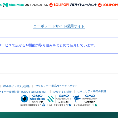
コーポレートサイト
採用サイト
ービスで広がるAI機能の取り組みをまとめて紹介しています。
セキュリティ相談AIチャットボット
Webサイトリスク診断
セキュリティ事業の軌跡
サイバー攻撃対策（GMO Flatt Security）
なりすまし対策