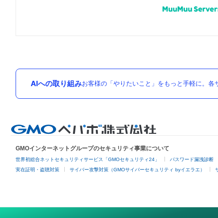
AIへの取り組み
お客様の「やりたいこと」をもっと手軽に。各サ
GMOインターネットグループのセキュリティ事業について
世界初総合ネットセキュリティサービス「GMOセキュリティ24」
パスワード漏洩診断
実在証明・盗聴対策
サイバー攻撃対策（GMOサイバーセキュリティ byイエラエ）