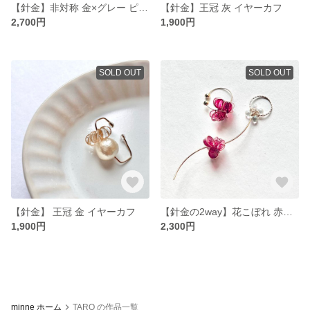
【針金】非対称 金×グレー ピアス/イヤリング
【針金】王冠 灰 イヤーカフ
2,700円
1,900円
SOLD OUT
SOLD OUT
【針金】 王冠 金 イヤーカフ
【針金の2way】花こぼれ 赤紫 イヤーカフ
1,900円
2,300円
minne ホーム
TARO の作品一覧