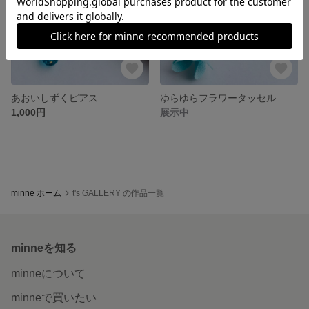
あおいしずくピアス
ゆらゆらフラワータッセル
1,000円
展示中
minne ホーム
t's GALLERY の作品一覧
minneを知る
minneについて
minneで買いたい