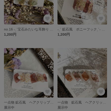
no.16 ˗ˏˋ宝石みたいな耳飾り ˎˊ˗ 鉱石 アンティーク レジン 大人可愛い 個性的 ピアス イヤリング ニュアンス ギフト
˗ˏˋ 鉱石風 ポニーフックˎˊ˗ レジン 鉱石風 ニュアンス アンティーク ポニーフック ギフト クリスマス
1,200円
1,200円
一点物 鉱石風 ヘアクリップ 大人可愛い ヘアアクセサリー 鉱石風 淡水パール ニュアンス アンティーク
一点物 鉱石風 ヘアクリップ ⚘⠜ レジン 鉱石風 ニュアンス アンティーク 大人可愛い
展示中
展示中