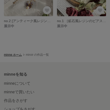
no.2 [アンティーク風レジンピアス/イヤリング] ゆらゆら 揺れる アンティーク 華奢 大人可愛い 華やか 天然石 淡水パール
no.1 ［鉱石風レジンのピアス/イヤリング] ゆらゆら 揺れる 大ぶり 個性的 ボリューム アンティーク 花 淡色
展示中
展示中
minne ホーム
miroir の作品一覧
minneを知る
minneについて
minneで買いたい
作品をさがす
ショップをさがす