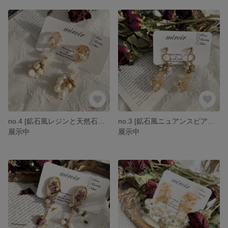
no.4 [鉱石風レジンと天然石のピアス/イヤリング] 淡水パール ゆらゆら 揺れる アンティーク 華奢 個性的 ニュアンス 天然石 淡水パール
no.3 [鉱石風ニュアンスピアス/イヤリング] 個性的 ゆらゆら 揺れる 華やか 秋アクセサリー アンティーク 淡色
展示中
展示中