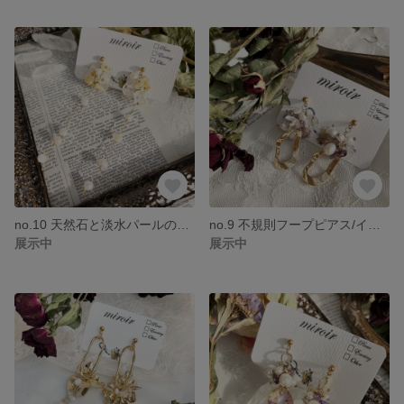
no.10 天然石と淡水パールのチェーンピアス/イヤリング 揺れる ゆらゆら ウエディング ブライダル ゴールド 大人可愛い 秋アクセサリー 淡色 不規則 淡水パール 天然石
no.9 不規則フープピアス/イヤリング 不規則 ゆらゆら 大ぶり 天然石 アンティーク ブライダル ウエディング 揺れる 華やか 淡水パール 天然石
展示中
展示中