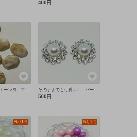
400円
カボション ストーン風 マーブルカラー 3ペア【6個】
そのままでも可愛い！ パール キラキラ デザインパーツ シルバー【2個】
500円
残り1点
残り1点