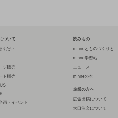
について
読みもの
で売りたい
minneとものづくりと
minne学習帖
ージ販売
ニュース
ード販売
minneの本
LUS
企業の方へ
AB
広告出稿について
企画・イベント
大口注文について