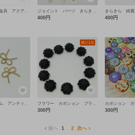
土星 ピアス 金具 アクアマリン ゴールド【4個】
ジョイント パーツ きらきら 綺麗 【4個】
400円
400円
残り1点
リボン チャーム アンティーク ゴールド【4個】
フラワー カボション ブラック ダリア【10個】
300円
300円
前へ
1
2
次へ