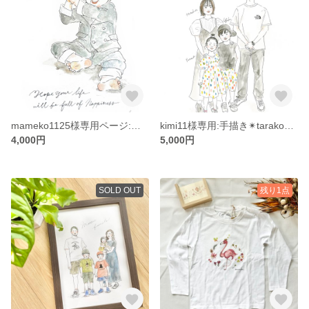
mameko1125様専用ページ:ベビー&キッズ 似顔絵イラスト 2Lサイズ
kimi11様専用:手描き✴︎tarako作・似顔絵✴︎
4,000円
5,000円
SOLD OUT
残り1点