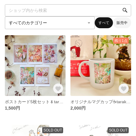
すべて
販売中
残り1点
ポストカード5枚セット🌷tarakoアート🎨
オリジナルマグカップ☕️tarakoアート入り🌷
1,500円
2,000円
SOLD OUT
SOLD OUT