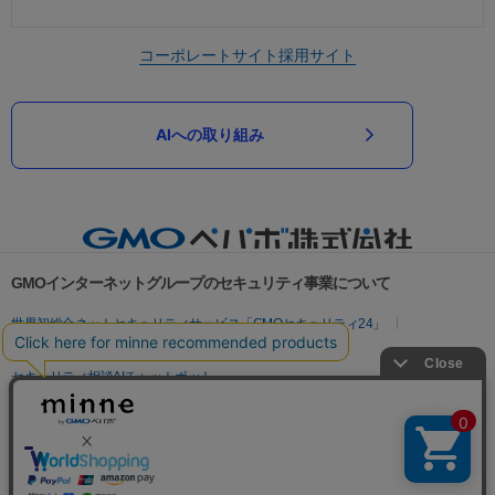
コーポレートサイト
採用サイト
AIへの取り組み
GMOインターネットグループのセキュリティ事業について
世界初総合ネットセキュリティサービス「GMOセキュリティ24」
パスワード漏洩診断
Webサイトリスク診断
セキュリティ相談AIチャットボット
実在証明・盗聴対策
サイバー攻撃対策（GMOサイバーセキュリティ byイエラエ）
サイバー攻撃対策（GMO Flatt Security）
なりすまし対策
セキュリティ事業の軌跡