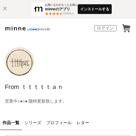
お買いものがもっとお得に
minneのアプリ
インストールする
3
万件以上
ログイン
From ｔｔｔｔｔａｎ
営業中○●○● 随時更新致します。
作品一覧
シリーズ
プロフィール
レター