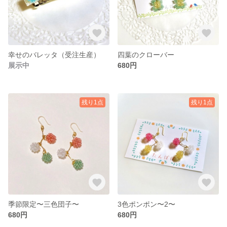
幸せのバレッタ（受注生産）
四葉のクローバー
展示中
680円
残り1点
残り1点
季節限定〜三色団子〜
3色ポンポン〜2〜
680円
680円