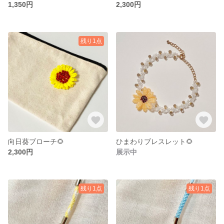
1,350円
2,300円
残り1点
向日葵ブローチ🌻
ひまわりブレスレット🌻
2,300円
展示中
残り1点
残り1点