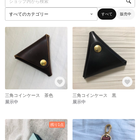
すべて
販売中
三角コインケース 茶色
三角コインケース 黒
展示中
展示中
残り1点