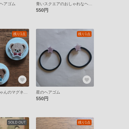
ヘアゴム
青いスクエアのおしゃれなヘアゴム
550円
残り1点
残り1点
かわいいくまちゃんのマグネット（磁石）
星のヘアゴム
550円
SOLD OUT
残り1点