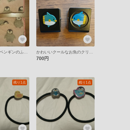
桜色のかわいいペンギンのふきん·ぞうきん
かわいいクールなお魚のクリップ
700円
残り1点
残り1点