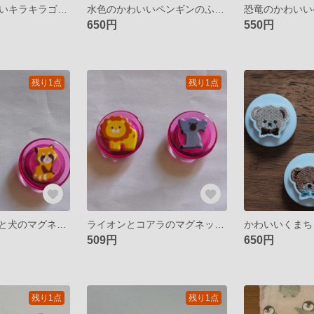
🐱光ってて面白いキラキラゴールドの星のヘアゴム🌟
水色のかわいいペンギンのふきん・ぞうきん
恐竜のかわいい
650円
550円
残り1点
残り1点
かわいいたぬきと犬のマグネット（磁石）
ライオンとコアラのマグネット（磁石）
509円
650円
残り1点
残り1点