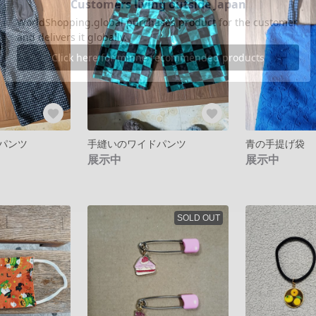
パンツ
手縫いのワイドパンツ
青の手提げ袋
展示中
展示中
SOLD OUT