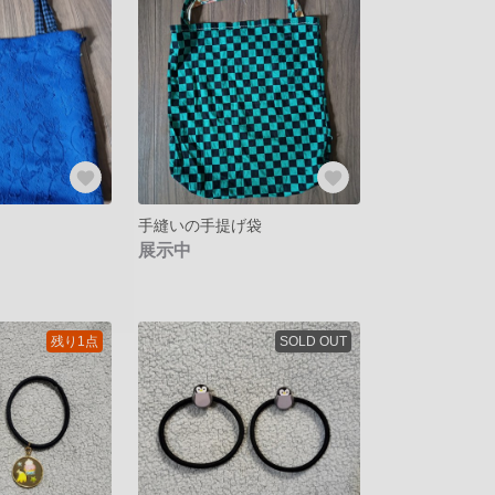
手縫いの手提げ袋
展示中
残り1点
SOLD OUT