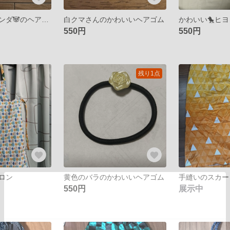
ユニークな🐼パンダ🐼のヘアゴム
白クマさんのかわいいヘアゴム
かわいい🐤ヒヨ
550円
550円
残り1点
ロン
黄色のバラのかわいいヘアゴム
手縫いのスカー
550円
展示中