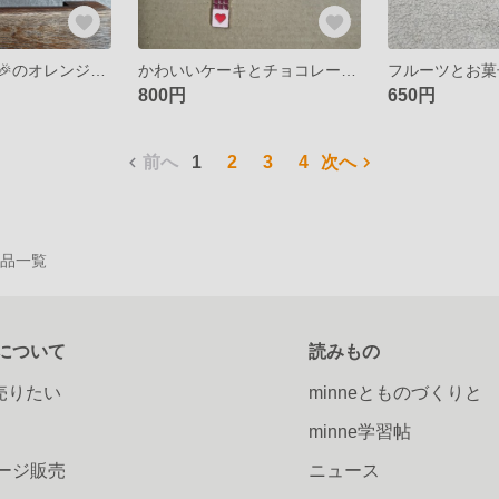
ハロウィン🎃👻🎉のオレンジ色の面白いマスク
かわいいケーキとチョコレート DＥ 安全ピン
フルーツとお菓
800円
650円
前へ
1
2
3
4
次へ
の作品一覧
について
読みもの
で売りたい
minneとものづくりと
minne学習帖
ージ販売
ニュース