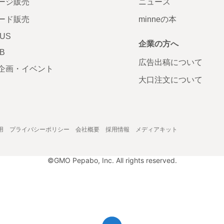
ージ販売
ニュース
ード販売
minneの本
LUS
企業の方へ
AB
広告出稿について
企画・イベント
大口注文について
用
プライバシーポリシー
会社概要
採用情報
メディアキット
©GMO Pepabo, Inc. All rights reserved.