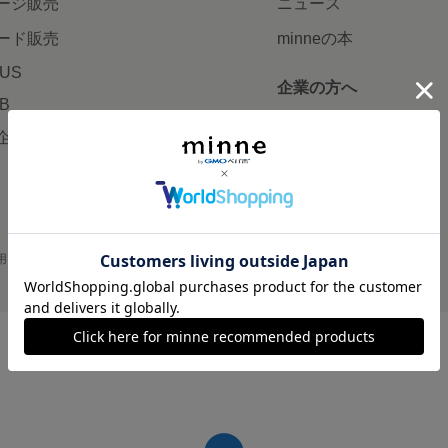
ージ販売
ニュース
ード販売
minneの本
LUS
企業の方へ
AB
広告出稿について
企画・イベント
大口注文について
用
プライバシーポリシー
会社概要
採用情報
メディアキット
©GMO Pepabo, Inc. All rights reserved.