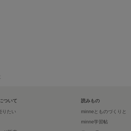
覧
について
読みもの
で売りたい
minneとものづくりと
minne学習帖