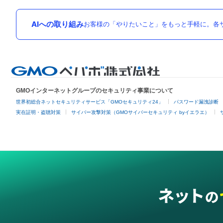
AIへの取り組み
お客様の「やりたいこと」をもっと手軽に。各サ
GMOインターネットグループのセキュリティ事業について
世界初総合ネットセキュリティサービス「GMOセキュリティ24」
パスワード漏洩診断
実在証明・盗聴対策
サイバー攻撃対策（GMOサイバーセキュリティ byイエラエ）