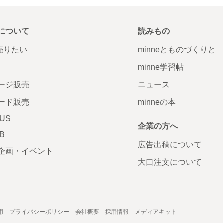
について
読みもの
で売りたい
minneとものづくりと
minne学習帖
ージ販売
ニュース
ード販売
minneの本
LUS
企業の方へ
AB
広告出稿について
企画・イベント
大口注文について
用
プライバシーポリシー
会社概要
採用情報
メディアキット