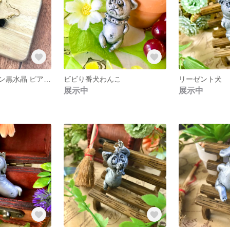
天然石 モリオン黒水晶 ピアス ショート ゴールド
ビビり番犬わんこ
リーゼント犬
展示中
展示中