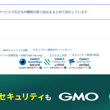
ービスで広がるAI機能の取り組みをまとめて紹介しています。
セキュリティ相談AIチャットボット
Webサイトリスク診断
セキュリティ事業の軌跡
サイバー攻撃対策（GMO Flatt Security）
なりすまし対策