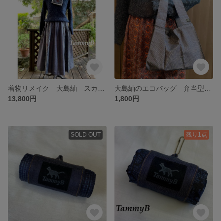
着物リメイク 大島紬 スカート と マフラー
大島紬のエコバッグ 弁当型①水玉
13,800円
1,800円
SOLD OUT
残り1点