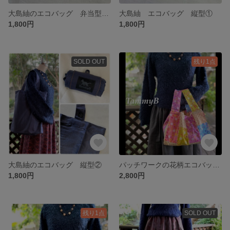
大島紬のエコバッグ 弁当型②格子
大島紬 エコバッグ 縦型①
1,800円
1,800円
SOLD OUT
残り1点
大島紬のエコバッグ 縦型②
パッチワークの花柄エコバッグ 弁当型
1,800円
2,800円
残り1点
SOLD OUT