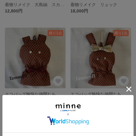
着物リメイク 大島紬 スカート と ストール
着物リメイク リュック
12,800円
18,000円
残り1点
残り1点
エコバッグ愉快な仲間たち ④風車小紋に赤茶ネクタイ
エコバッグ愉快な仲間たち ③風車小紋にリボン
2,800円
2,800円
残り1点
残り1点