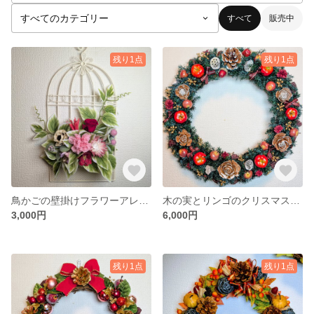
すべて
販売中
残り1点
残り1点
鳥かごの壁掛けフラワーアレンジ
木の実とリンゴのクリスマス✭リース
3,000円
6,000円
残り1点
残り1点