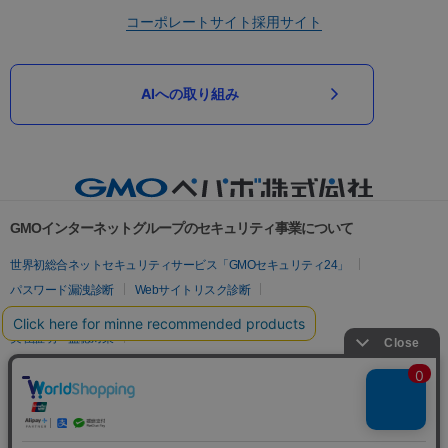
コーポレートサイト
採用サイト
AIへの取り組み
GMOインターネットグループのセキュリティ事業について
世界初総合ネットセキュリティサービス「GMOセキュリティ24」
パスワード漏洩診断
Webサイトリスク診断
セキュリティ相談AIチャットボット
実在証明・盗聴対策
サイバー攻撃対策（GMOサイバーセキュリティ byイエラエ）
サイバー攻撃対策（GMO Flatt Security）
なりすまし対策
セキュリティ事業の軌跡