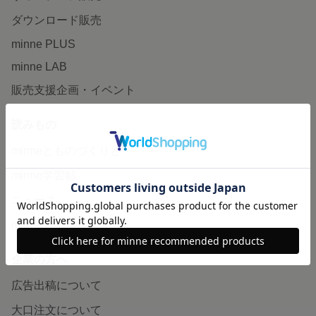
ダウンロード販売
minne PLUS
minne LAB
販売支援企画・イベント
読みもの
minneとものづくりと
minne学習帖
ニュース
minneの本
企業の方へ
広告出稿について
大口注文について