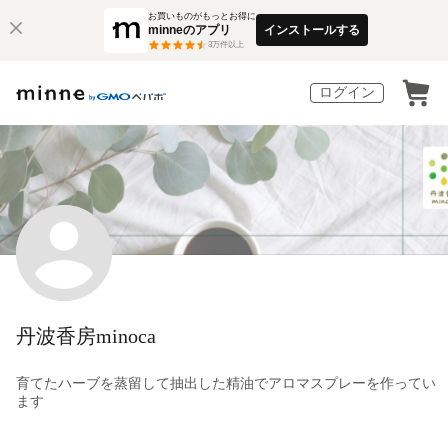
お買いものがもっとお得に
minneのアプリ
インストールする
3
万件以上
ログイン
丹波香房minoca
育てたハーブを蒸留して抽出した精油でアロマスプレーを作ってい
ます