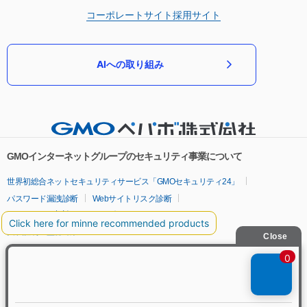
コーポレートサイト
採用サイト
AIへの取り組み
GMOインターネットグループのセキュリティ事業について
世界初総合ネットセキュリティサービス「GMOセキュリティ24」
パスワード漏洩診断
Webサイトリスク診断
セキュリティ相談AIチャットボット
実在証明・盗聴対策
サイバー攻撃対策（GMOサイバーセキュリティ byイエラエ）
サイバー攻撃対策（GMO Flatt Security）
なりすまし対策
セキュリティ事業の軌跡