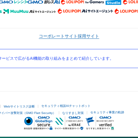
コーポレートサイト
採用サイト
ービスで広がるAI機能の取り組みをまとめて紹介しています。
セキュリティ相談AIチャットボット
Webサイトリスク診断
セキュリティ事業の軌跡
サイバー攻撃対策（GMO Flatt Security）
なりすまし対策