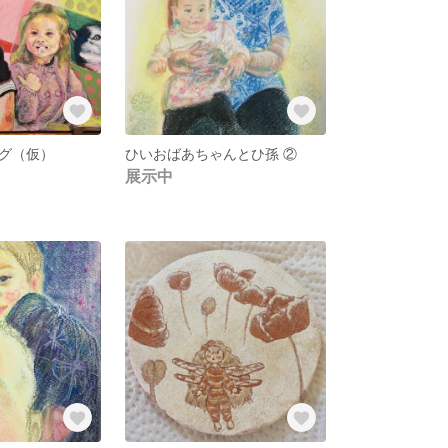
グ（仮）
ひいおばあちゃんとひ孫 ②
展示中