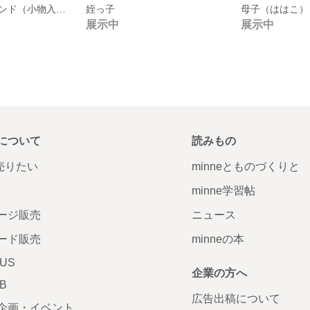
尻鳥エッグスタンド（小物入れにも使用可能）
姪っ子
母子（ははこ）
展示中
展示中
について
読みもの
で売りたい
minneとものづくりと
minne学習帖
ージ販売
ニュース
ード販売
minneの本
LUS
企業の方へ
AB
広告出稿について
企画・イベント