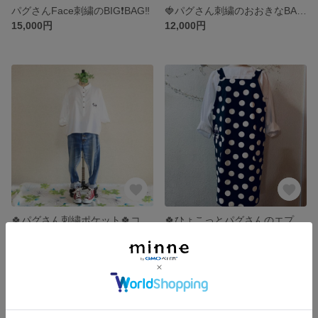
パグさんFace刺繍のBIG❗️BAG‼️
🍓パグさん刺繍のおおきなBAG&ちいさなBAG🍓
15,000円
12,000円
🍀パグさん刺繍ポケット🍀コクーンシルエット・.ブラウス
🍀ひょこっとパグさんのエプロン🍀
9,800円
6,000円
残り1点
残り1点