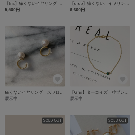
【Iris】痛くないイヤリング 淡水パール×14kgfイヤリング
【drop】痛くない、イヤリング。 ラブラドライト×14kgf （ゴールドフィルド）イヤリング。
5,500円
6,600円
痛くないイヤリング スワロフスキーパール 一粒イヤリング (イヤーカフ) riele (リエル)
【Grin】ターコイズ一粒ブレスレット14kgf
展示中
展示中
SOLD OUT
SOLD OUT