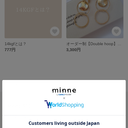
14kgfとは？
オーダー制【Double hoop】大振り フープ イヤリング/ピアス
777円
3,300円
minne ホーム
EMIE GALLERY の作品一覧
minneを知る
minneについて
minneで買いたい