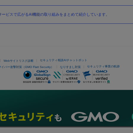
ービスで広がるAI機能の取り組みをまとめて紹介しています。
セキュリティ相談AIチャットボット
Webサイトリスク診断
セキュリティ事業の軌跡
サイバー攻撃対策（GMO Flatt Security）
なりすまし対策