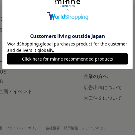
について
読みもの
で売りたい
minneとものづくりと
minne学習帖
ージ販売
ニュース
ード販売
minneの本
LUS
企業の方へ
AB
広告出稿について
企画・イベント
大口注文について
用
プライバシーポリシー
会社概要
採用情報
メディアキット