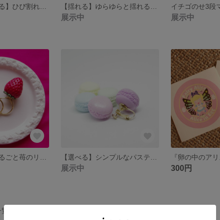
【耳もとで揺れる】ひび割れげんこつ煎餅のイヤリング(ピアスに変更可能)
【揺れる】ゆらゆらと揺れる苺のイヤリング
展示中
展示中
＜受注製作＞まるごと苺のリング【ゆめかわコーデやロリィタファッションにも】
【選べる】シンプルなパステルカラーのマカロンイヤリング
展示中
300円
一覧