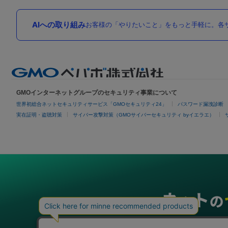
AIへの取り組み
お客様の「やりたいこと」をもっと手軽に。各サ
GMOインターネットグループのセキュリティ事業について
世界初総合ネットセキュリティサービス「GMOセキュリティ24」
パスワード漏洩診断
実在証明・盗聴対策
サイバー攻撃対策（GMOサイバーセキュリティ byイエラエ）