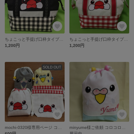
ちょこっと手提げ口枠タイプ(桜文鳥)
ちょこっと手提げ口枠タイプ(白文鳥)
1,200円
1,200円
SOLD OUT
mochi-0320様専用ページ コロコロ巾着
minyume様ご依頼 コロコロ巾着Yumeちゃん
600円
展示中