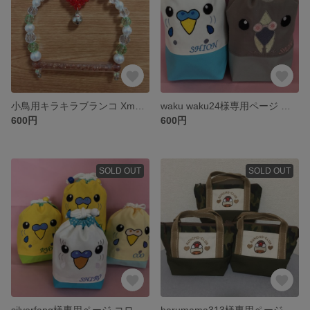
小鳥用キラキラブランコ Xmasバージョン🎄
waku waku24様専用ページ コロコロ巾着サイズ変更オーダー分
600円
600円
SOLD OUT
SOLD OUT
silverfang様専用ページ コロコロ巾着オーダー分
harumama313様専用ページ ちょこっと手提げ舟形トートシナモン文鳥