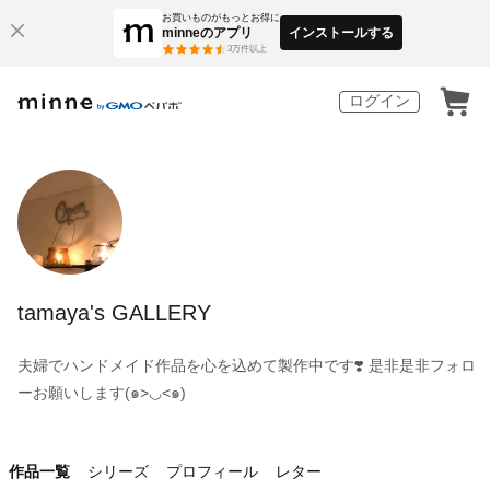
お買いものがもっとお得に
minneのアプリ
インストールする
3
万件以上
ログイン
tamaya's GALLERY
夫婦でハンドメイド作品を心を込めて製作中です❣️ 是非是非フォロ
ーお願いします(๑>◡<๑)
作品一覧
シリーズ
プロフィール
レター