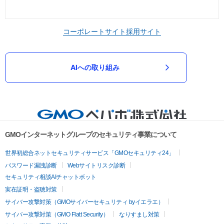
コーポレートサイト
採用サイト
AIへの取り組み
GMOインターネットグループのセキュリティ事業について
世界初総合ネットセキュリティサービス「GMOセキュリティ24」
パスワード漏洩診断
Webサイトリスク診断
セキュリティ相談AIチャットボット
実在証明・盗聴対策
サイバー攻撃対策（GMOサイバーセキュリティ byイエラエ）
サイバー攻撃対策（GMO Flatt Security）
なりすまし対策