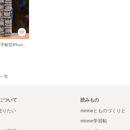
チューリップ柄 手帳型iPhone用ケース （ダークブルー）
作品一覧
について
読みもの
で売りたい
minneとものづくりと
minne学習帖