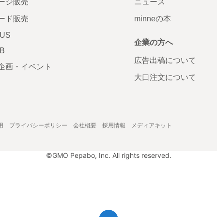
ージ販売
ニュース
ード販売
minneの本
LUS
企業の方へ
AB
広告出稿について
企画・イベント
大口注文について
用
プライバシーポリシー
会社概要
採用情報
メディアキット
©GMO Pepabo, Inc. All rights reserved.