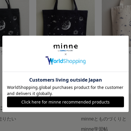
宇宙柄トート ブラック×ホワイト
宇宙柄トート ネイビー×ホワイト
宇宙柄トートバ
展示中
展示中
について
読みもの
で売りたい
minneとものづくりと
minne学習帖