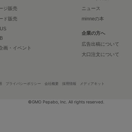
ージ販売
ニュース
ード販売
minneの本
LUS
企業の方へ
AB
広告出稿について
企画・イベント
大口注文について
用
プライバシーポリシー
会社概要
採用情報
メディアキット
©GMO Pepabo, Inc. All rights reserved.