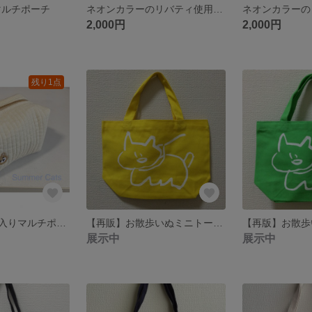
マルチポーチ
ネオンカラーのリバティ使用*マルチポーチ
2,000円
2,000円
残り1点
韓国ヌビの刺繍入りマルチポーチ
【再販】お散歩いぬミニトート イエロー×ホワイト
展示中
展示中