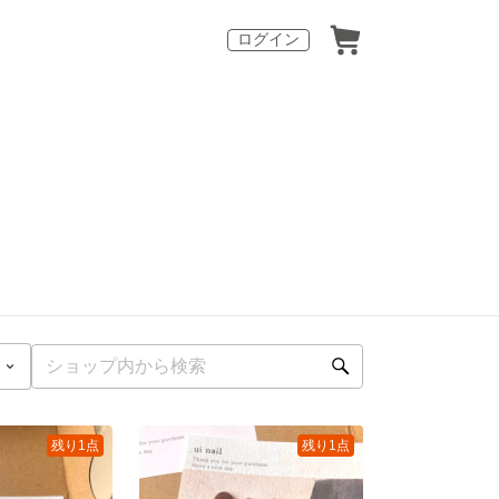
ログイン
残り1点
残り1点