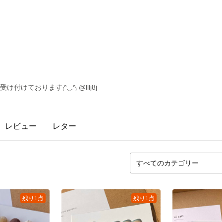
付けております₍ᐢ.ˬ.ᐢ₎ @lllj8j
レビュー
レター
残り1点
残り1点