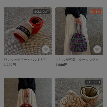
SOLD OUT
残り1点
ワンタッチアームバンド&アンクルバンド 杏(あんず)2個セット
フリルが可愛いタータンチェックの巾着バッグ 紫緑🟣🟢
1,200円
4,980円
SOLD OUT