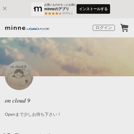
お買いものがもっとお得に
minneのアプリ
インストールする
3
万件以上
ログイン
on cloud 9
Openまで少しお待ち下さい！